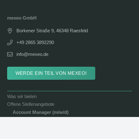
mexeo GmbH
Borkener Straße 9, 46348 Raesfeld
+49 2865 3892290
info@mexeo.de
WERDE EIN TEIL VON MEXEO!
Was wir bieten
Offene Stellenangebote
Account Manager (m/w/d)
IT-Systemadministrator (m/w/d)
Ausbildung Fachinformatiker*in Systemintegration (m/w/d)
Ausbildung Kaufmann/-frau für IT-System-Management